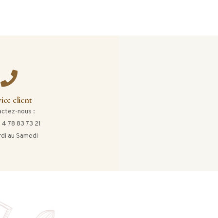
ice client
ctez-nous :
 4 78 83 73 21
di au Samedi