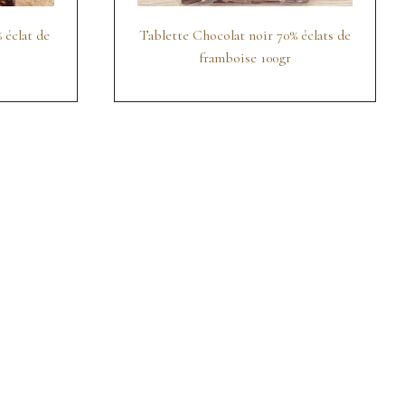
 éclat de
Tablette Chocolat noir 70% éclats de
framboise 100gr