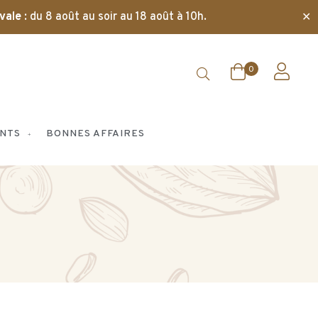
✕
vale
: du 8 août au soir au 18 août à 10h.
0
NTS
BONNES AFFAIRES