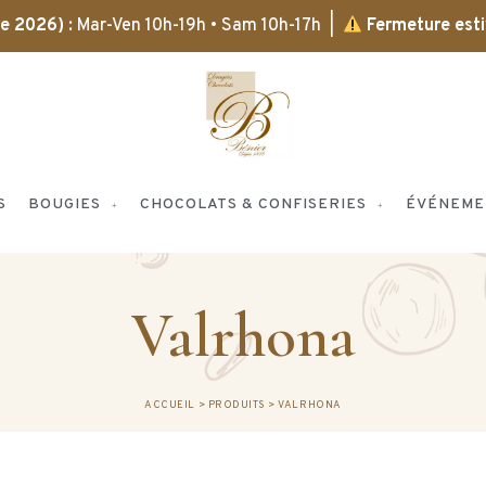
bre 2026)
: Mar-Ven 10h-19h • Sam 10h-17h |
Fermeture esti
S
BOUGIES
CHOCOLATS & CONFISERIES
ÉVÉNEME
Valrhona
ACCUEIL
>
PRODUITS
>
VALRHONA