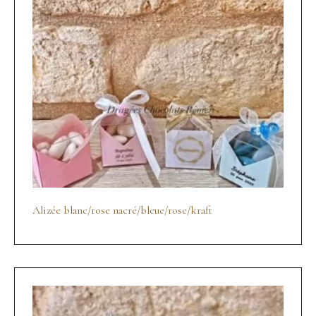
Alizée blanc/rose nacré/bleue/rose/kraft