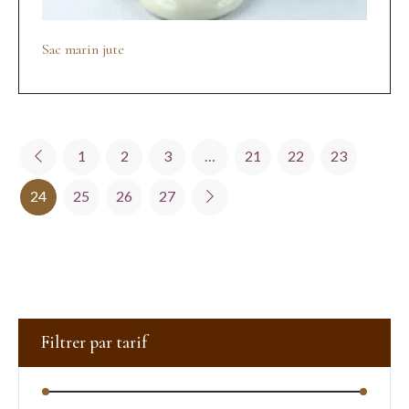
Sac marin jute
1
2
3
…
21
22
23
24
25
26
27
Filtrer par tarif