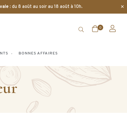
✕
vale
: du 8 août au soir au 18 août à 10h.
0
NTS
BONNES AFFAIRES
eur