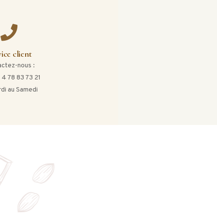
ice client
ctez-nous :
 4 78 83 73 21
di au Samedi