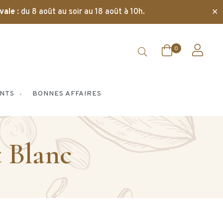
✕
vale
: du 8 août au soir au 18 août à 10h.
0
NTS
BONNES AFFAIRES
t Blanc