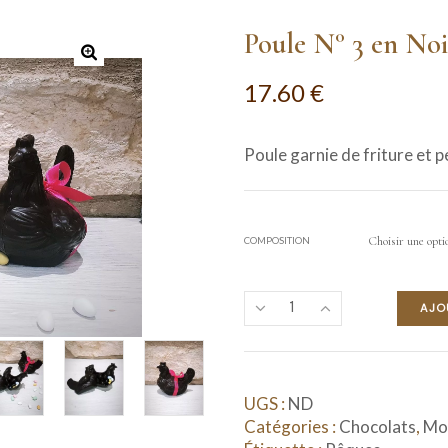
Poule N° 3 en Noir
17.60
€
Poule garnie de friture et pe
COMPOSITION
AJO
UGS :
ND
Catégories :
Chocolats
,
Mo