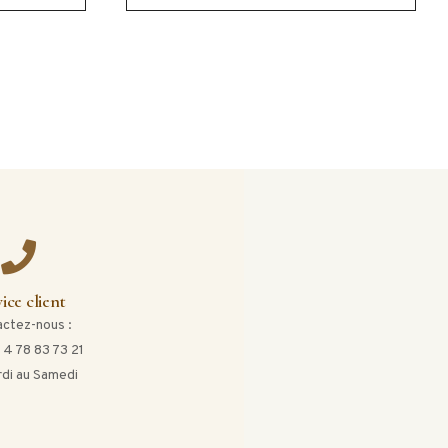
ice client
ctez-nous :
 4 78 83 73 21
di au Samedi