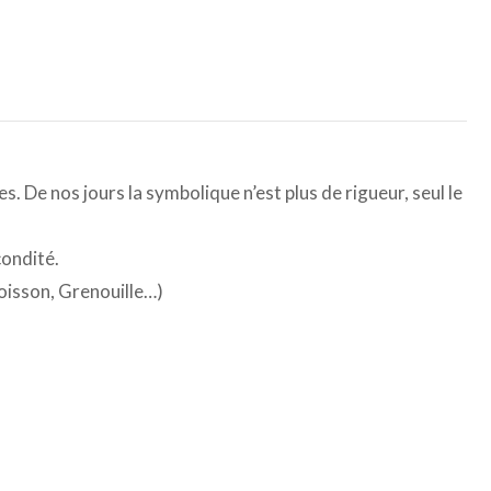
 De nos jours la symbolique n’est plus de rigueur, seul le
condité.
oisson, Grenouille…)