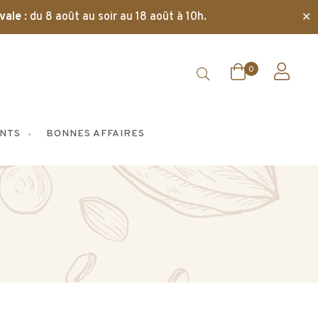
✕
vale
: du 8 août au soir au 18 août à 10h.
0
NTS
BONNES AFFAIRES